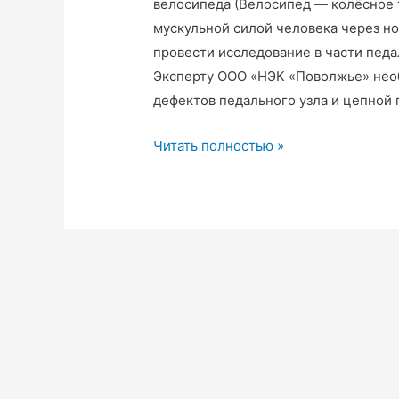
велосипеда (Велосипед — колёсное 
мускульной силой человека через н
провести исследование в части педа
Эксперту ООО «НЭК «Поволжье» нео
дефектов педального узла и цепной
Независимая
Читать полностью »
экспертиза
велосипеда.