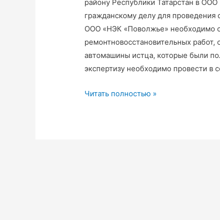
району Республики Татарстан в ООО
гражданскому делу для проведения 
ООО «НЭК «Поволжье» необходимо о
ремонтновосстановительных работ, 
автомашины истца, которые были по
экспертизу необходимо провести в 
Судебная
Читать полностью »
автотехническая
экспертиза