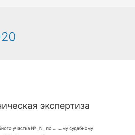
020
ническая экспертиза
ного участка № _N_ по ……..му судебному