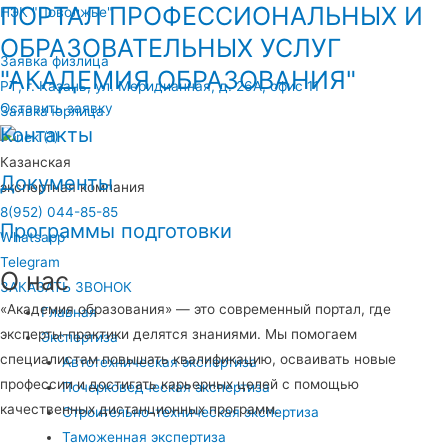
ПОРТАЛ ПРОФЕССИОНАЛЬНЫХ И
НЭК "Поволжье"
ОБРАЗОВАТЕЛЬНЫХ УСЛУГ
Заявка физлица
"АКАДЕМИЯ ОБРАЗОВАНИЯ"
РТ, г. Казань, ул. Меридианная, д. 26А, офис 11
Оставить заявку
Заявка юрлица
Контакты
Казанская
Документы
экспертная компания
8(952) 044-85-85
Программы подготовки
Whatsapp
Telegram
О нас
ЗАКАЗАТЬ ЗВОНОК
«Академия образования» — это современный портал, где
Главная
эксперты-практики делятся знаниями. Мы помогаем
Экспертиза
специалистам повышать квалификацию, осваивать новые
Автотехническая экспертиза
профессии и достигать карьерных целей с помощью
Почерковедческая экспертиза
качественных дистанционных программ.
Строительно-техническая экспертиза
Таможенная экспертиза