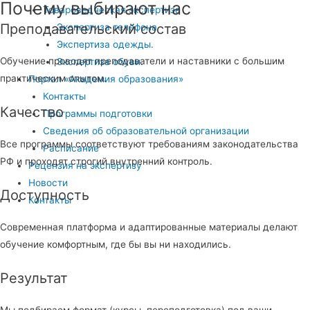
Почему выбирают нас
Товароведческая экспертиза
Преподавательский состав
Экспертиза телефона
Экспертиза одежды.
Обучение проводят преподаватели и наставники с большим
Экспертиза обуви.
практическим опытом.
Портал «Академия образования»
Контакты
Качество
Программы подготовки
Сведения об образовательной организации
Все программы соответствуют требованиям законодательства
Расписание
РФ и проходят строгий внутренний контроль.
Рецензия на экспертизу
Новости
Доступность
Контакты
Современная платформа и адаптированные материалы делают
обучение комфортным, где бы вы ни находились.
Результат
Мы подбираем формат (курсы, переподготовка) под ваши