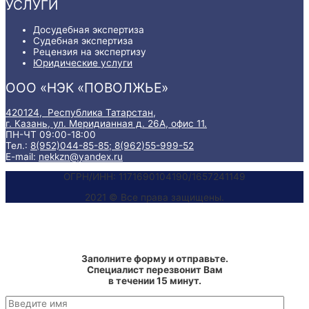
УСЛУГИ
Досудебная экспертиза
Судебная экспертиза
Рецензия на экспертизу
Юридические услуги
ООО «НЭК «ПОВОЛЖЬЕ»
420124, Республика Татарстан,
г. Казань, ул. Меридианная д. 26А, офис 11.
ПН-ЧТ 09:00-18:00
Тел.:
8(952)044-85-85;
8(962)55-999-52
E-mail:
nekkzn@yandex.ru
ОГРН/ИНН: 1171690104190/1657241149
2021 © Все права защищены.
Заполните форму и отправьте.
Специалист перезвонит Вам
в течении 15 минут.