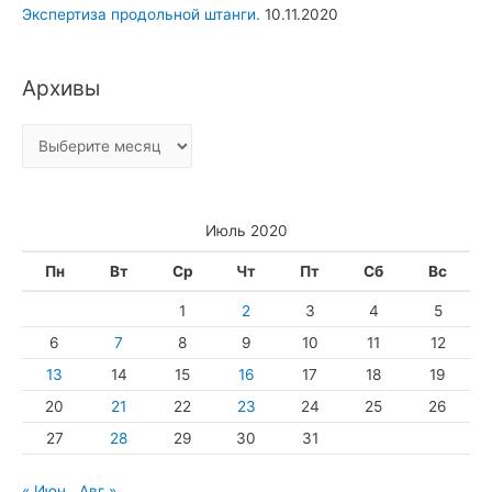
Экспертиза продольной штанги.
10.11.2020
Архивы
А
р
х
и
Июль 2020
в
Пн
Вт
Ср
Чт
Пт
Сб
Вс
ы
1
2
3
4
5
6
7
8
9
10
11
12
13
14
15
16
17
18
19
20
21
22
23
24
25
26
27
28
29
30
31
« Июн
Авг »