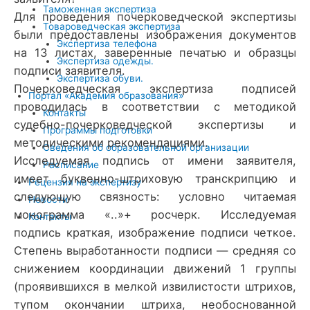
Таможенная экспертиза
Для проведения почерковедческой экспертизы
Товароведческая экспертиза
были предоставлены изображения документов
Экспертиза телефона
на 13 листах, заверенные печатью и образцы
Экспертиза одежды.
подписи заявителя.
Экспертиза обуви.
Почерковедческая экспертиза подписей
Портал «Академия образования»
проводилась в соответствии с методикой
Контакты
судебно-почерковедческой экспертизы и
Программы подготовки
методическими рекомендациями.
Сведения об образовательной организации
Исследуемая подпись от имени заявителя,
Расписание
имеет буквенно-штриховую транскрипцию и
Рецензия на экспертизу
следующую связность: условно читаемая
Новости
монограмма «..»+ росчерк. Исследуемая
Контакты
подпись краткая, изображение подписи четкое.
Степень выработанности подписи — средняя со
снижением координации движений 1 группы
(проявившихся в мелкой извилистости штрихов,
тупом окончании штриха, необоснованной