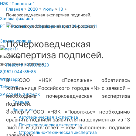
НЭК "Поволжье"
Главная
2020
Июль
13
Почерковедческая экспертиза подписей.
Заявка физлица
РТ, г. Казань, ул. Меридианная, д. 26А, офис 11
Почерковедческая
Заявка юрлица
экспертиза подписей.
Казанская
экспертная компания
Новости
/
13.07.2020
8(952) 044-85-85
Whatsapp
В ООО «НЭК «Поволжье» обратилась
Telegram
жительница Российского города «N» с заявкой –
ЗАКАЗАТЬ ЗВОНОК
необходима почерковедческая экспертиза
Главная
подписей.
Экспертиза
Эксперту ООО «НЭК «Поволжье» необходимо
Автотехническая экспертиза
сравнить подписи заявителя на документах из 13
Почерковедческая экспертиза
листов и дать ответ – кем выполнены подписи
Строительно-техническая экспертиза
заявителя?