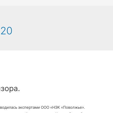
020
зора.
оводилась экспертами ООО «НЭК «Поволжье».