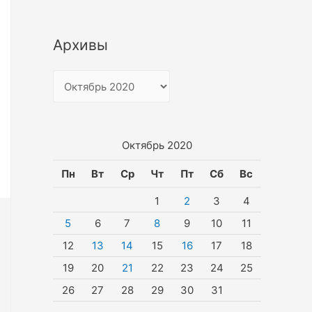
Архивы
А
р
х
и
Октябрь 2020
в
Пн
Вт
Ср
Чт
Пт
Сб
Вс
ы
1
2
3
4
5
6
7
8
9
10
11
12
13
14
15
16
17
18
19
20
21
22
23
24
25
26
27
28
29
30
31