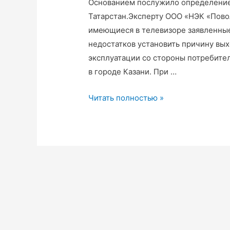
Основанием послужило определение 
Татарстан.Эксперту ООО «НЭК «Пов
имеющиеся в телевизоре заявленные
недостатков установить причину вых
эксплуатации со стороны потребите
в городе Казани. При …
Экспертиза
Читать полностью »
телевизора.