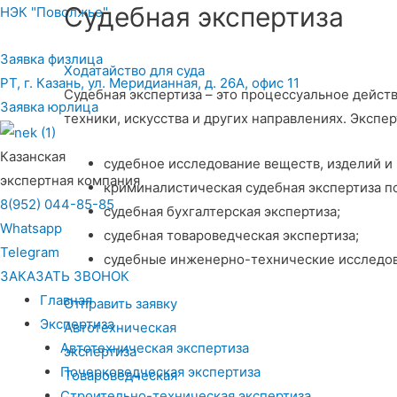
Судебная экспертиза
НЭК "Поволжье"
Заявка физлица
Ходатайство для суда
РТ, г. Казань, ул. Меридианная, д. 26А, офис 11
Судебная экспертиза – это процессуальное действ
Заявка юрлица
техники, искусства и других направлениях. Экс
Казанская
судебное исследование веществ, изделий и
экспертная компания
криминалистическая судебная экспертиза п
8(952) 044-85-85
судебная бухгалтерская экспертиза;
Whatsapp
судебная товароведческая экспертиза;
Telegram
судебные инженерно-технические исследов
ЗАКАЗАТЬ ЗВОНОК
Главная
Отправить заявку
Экспертиза
Автотехническая
Автотехническая экспертиза
экспертиза
Почерковедческая экспертиза
Товароведческая
Строительно-техническая экспертиза